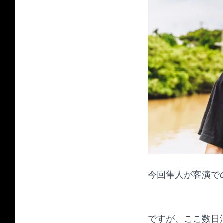
今回隼人が客演で
ですが、ここ数日