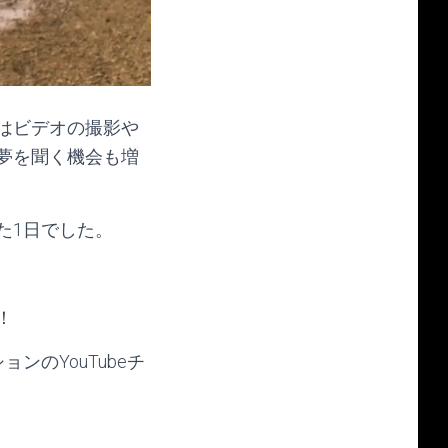
はビデオの撮影や
夢を聞く機会も増
た1日でした。
！
ションのYouTubeチ