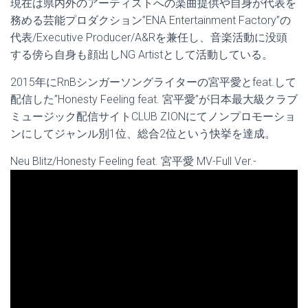
現在は県内外のアーティストへの楽曲提供や自身が代表を
務める芸能プロダクション”ENA Entertainment Factory”の
代表/Executive Producer/A&Rを兼任し、音楽活動に没頭
する傍ら自身も顔出しNG Artistとして活動している。
2015年にRnBシンガーソングライターの宮平愛とfeat.して
配信した”Honesty Feeling feat. 宮平愛”が日本最大級クラブ
ミュージック配信サイトCLUB ZIONにてノンプロモーショ
ンにしてジャンル別1位、総合2位という快挙を達成。
Neu Blitz/Honesty Feeling feat. 宮平愛 MV-Full Ver.-