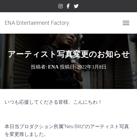
ENA Entertainment Factory
ナビゲ
アーティスト写真変更のお知らせ
投稿者:
ENA
投稿日:
2022年3月8日
いつも応援してくださる皆様、こんにちわ！
本日当プロダクション所属”Neu Blitz”のアーティスト写真
を変更致しました。