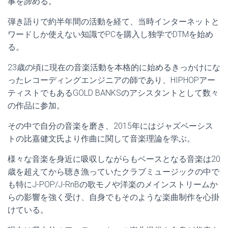
事を諦める。
弾き語りで約半年間の活動を経て、当時インターネットと
ワードしか使えない知識でPCを購入し独学でDTMを始め
る。
23歳の頃に現在の音楽活動を本格的に始めるきっかけにな
ったレコーディングエンジニアの師であり、HIPHOPアー
ティストでもあるGOLD BANKSのアシスタントとして数々
の作品に参加。
その中で自分の音楽を磨き、2015年にはジャズベーシス
トの比嘉健文氏より作曲に関して音楽理論を学ぶ。
様々な音楽を身近に吸収しながらもベースとなる音楽は20
歳を超えてから聴き漁っていたクラブミュージックの中で
も特にJ-POP/J-RnBの歌モノや洋楽のメインストリームか
らの影響を強く受け、自身でもそのような楽曲制作を心掛
けている。