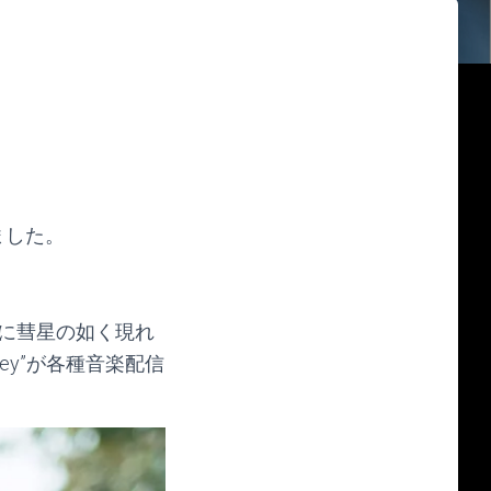
ました。
ンに彗星の如く現れ
. U-key”が各種音楽配信