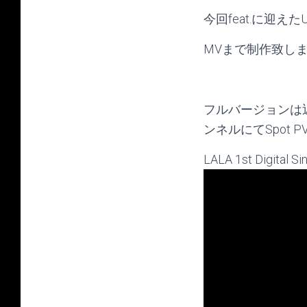
今回feat.に迎え
MVまで制作致し
フルバージョンは近日公
ンネルにてSpot 
LALA 1st Digital Si