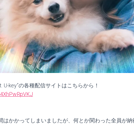
rt feat. U-key”の各種配信サイトはこちらから！
le/4XhPwRpVKJ​
間はかかってしまいましたが、何とか関わった全員が納
。