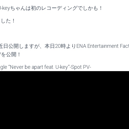
たU-keyちゃんは初のレコーディングでしかも！
ました！
開しますが、本日20時よりENA Entertainment Facto
PVを公開！
ngle “Never be apart feat. U-key”-Spot PV-