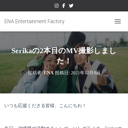
ENA Entertainment Factory
ナビゲ
Serikaの2本目のMV撮影しまし
た！
投稿者:
ENA
投稿日:
2021年12月8日
いつも応援くださる皆様、こんにちわ！