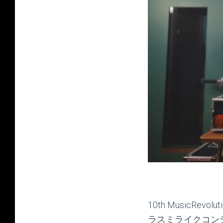
10th MusicR
ラスミライクコン