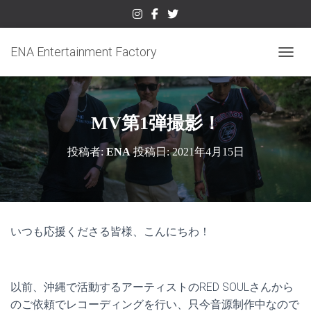
ENA Entertainment Factory
ナビゲ
MV第1弾撮影！
投稿者:
ENA
投稿日:
2021年4月15日
いつも応援くださる皆様、こんにちわ！
以前、沖縄で活動するアーティストのRED SOULさんから
のご依頼でレコーディングを行い、只今音源制作中なので