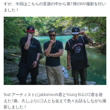
すが、今回はこちらの音源の中から第1弾のMV撮影を行い
ました！
feat.アーティストにjabberwork君とYoung BULLYZ君を迎
えた1曲、久しぶりに2人とも会えて色々お話もしながら撮
影しました！