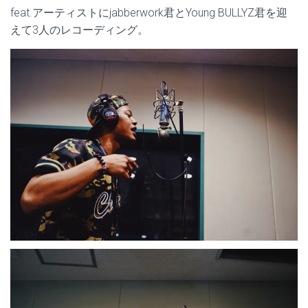
feat.アーティストにjabberwork君とYoung BULLYZ君を迎
えて3人のレコーディング。