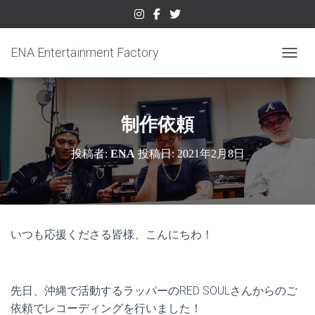
ENA Entertainment Factory
ナビゲ
制作依頼
投稿者:
ENA
投稿日:
2021年2月8日
いつも応援くださる皆様、こんにちわ！
先日、沖縄で活動するラッパーのRED SOULさんからのご
依頼でレコーディングを行いました！