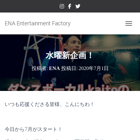
ENA Entertainment Factory
ナビゲ
水曜新企画！
投稿者:
ENA
投稿日:
2020年7月1日
いつも応援くださる皆様、こんにちわ！
今日から7月がスタート！