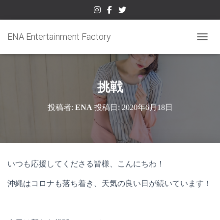
ENA Entertainment Factory
ナビゲ
挑戦
投稿者:
ENA
投稿日:
2020年6月18日
いつも応援してくださる皆様、こんにちわ！
沖縄はコロナも落ち着き、天気の良い日が続いています！