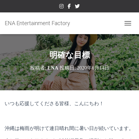
ENA Entertainment Factory
ナビゲ
明確な目標
投稿者:
ENA
投稿日:
2020年6月14日
いつも応援してくださる皆様、こんにちわ！
沖縄は梅雨が明けて連日晴れ間に暑い日が続いています。