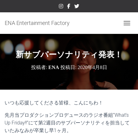
ENA Entertainment Factory
ナビゲ
新サブパーソナリティ発表！
投稿者:
ENA
投稿日:
2020年4月8日
いつも応援してくださる皆様、こんにちわ！
先月当プロダクションプロデュースのラジオ番組”What’s
Up Friday!!”にて第2週目のサブパーソナリティを担当して
いたみなみが卒業し早1ヶ月。