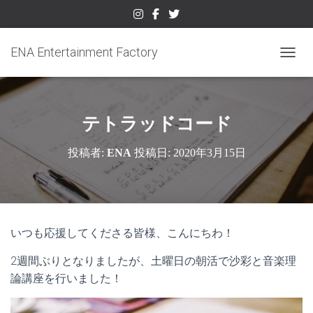
ENA Entertainment Factory
ナビゲ
テトラッドコード
投稿者:
ENA
投稿日:
2020年3月15日
いつも応援してくださる皆様、こんにちわ！
2週間ぶりとなりましたが、土曜日の朝活で沙彩と音楽理
論講座を行いました！