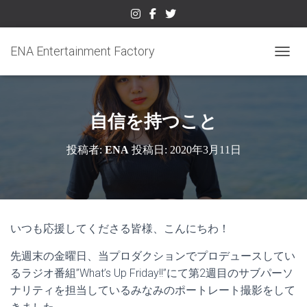
ENA Entertainment Factory
ナビゲ
自信を持つこと
投稿者:
ENA
投稿日:
2020年3月11日
いつも応援してくださる皆様、こんにちわ！
先週末の金曜日、当プロダクションでプロデュースしてい
るラジオ番組”What’s Up Friday!!”にて第2週目のサブパーソ
ナリティを担当しているみなみのポートレート撮影をして