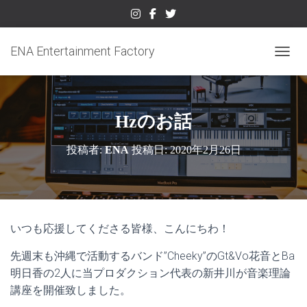
ENA Entertainment Factory
ナビゲ
Hzのお話
投稿者:
ENA
投稿日:
2020年2月26日
いつも応援してくださる皆様、こんにちわ！
先週末も沖縄で活動するバンド”Cheeky”のGt&Vo花音とBa
明日香の2人に当プロダクション代表の新井川が音楽理論
講座を開催致しました。