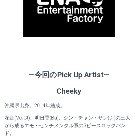
—今回のPick Up Artist—
Cheeky
沖縄県出身。2014年結成。
花音(Vo.Gt)、明日香(Ba)、シン・チャン・サン(Dr)の三人
から成るエモ・センチメンタル系の3ピースロックバン
ド。