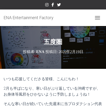
ENA Entertainment Factory
ナビゲ
五度圏
投稿者:
ENA
投稿日:
2020年2月19日
いつも応援してくださる皆様、こんにちわ！
2月も半ばになり、寒い日がぶり返している沖縄ですが、
お身体等風邪をひかないように予防しましょうね！
そんな寒い日が続いていた先週末に当プロダクション代表