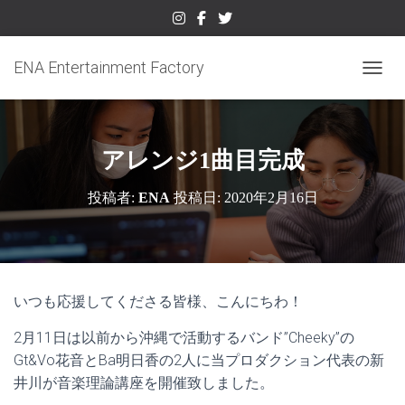
ENA Entertainment Factory
ナビゲ
アレンジ1曲目完成
投稿者:
ENA
投稿日:
2020年2月16日
いつも応援してくださる皆様、こんにちわ！
2月11日は以前から沖縄で活動するバンド”Cheeky”の
Gt&Vo花音とBa明日香の2人に当プロダクション代表の新
井川が音楽理論講座を開催致しました。