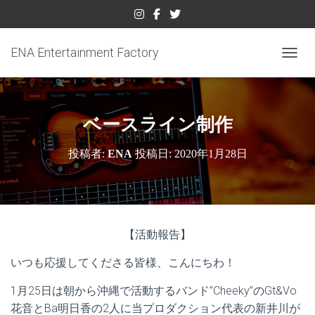
ENA Entertainment Factory
ナビゲ
ベースライン制作
投稿者:
ENA
投稿日:
2020年1月28日
【活動報告】
いつも応援してくださる皆様、こんにちわ！
1月25日は朝から沖縄で活動するバンド”Cheeky”のGt&Vo
花音とBa明日香の2人に当プロダクション代表の新井川が