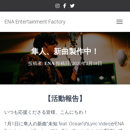
ENA Entertainment Factory
ナビゲ
隼人、新曲製作中！
投稿者:
ENA
投稿日:
2020年1月18日
【活動報告】
いつも応援くださる皆様、こんにちわ！
1月1日に隼人の新曲”未知 feat. Ocean”のLyric VideoがENA